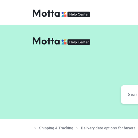
MOBIFRY
BUY
KEYPAD
&
SMART
PHONES
ONLINE
Shipping & Tracking
Delivery date options for buyers
–