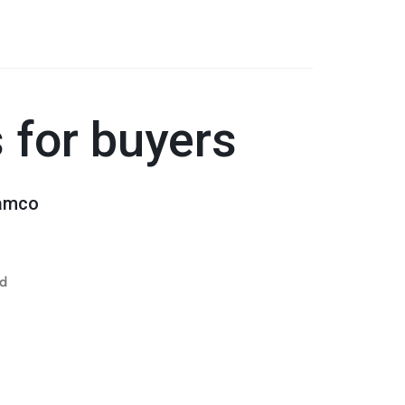
s for buyers
lamco
od