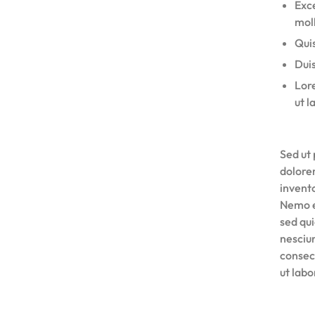
Exce
moll
Quis
Duis
Lore
ut l
Sed ut 
dolore
invento
Nemo e
sed qu
nesciu
consec
ut lab