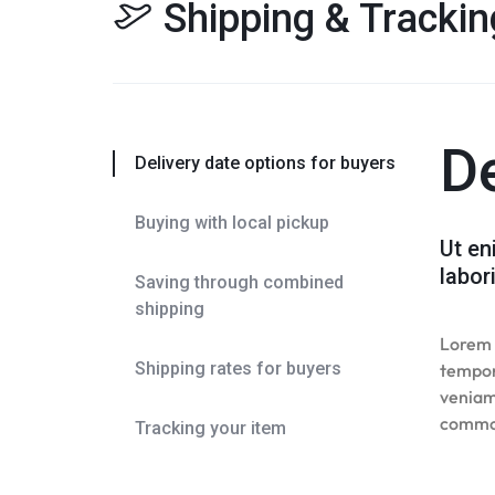
Shipping & Trackin
MOBIFRY
OFFICIAL
STORE
De
Delivery date options for buyers
Buying with local pickup
Ut en
labor
Saving through combined
shipping
Lorem i
Shipping rates for buyers
tempor
veniam,
commo
Tracking your item