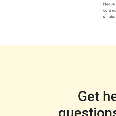
Neque 
consec
ut lab
Get h
questions