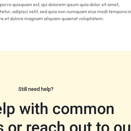
porro quisquam est, qui dolorem ipsum quia dolor sit amet,
tetur, adipisci velit, sed quia non numquam eius modi tempora i
ore et dolore magnam aliquam quaerat voluptatem.
Still need help?
elp with common
 or reach out to ou