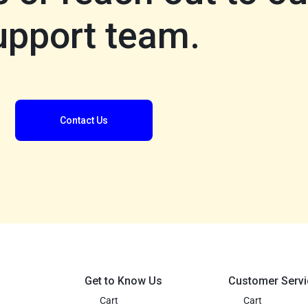
upport team.
Contact Us
Get to Know Us
Customer Servi
Cart
Cart