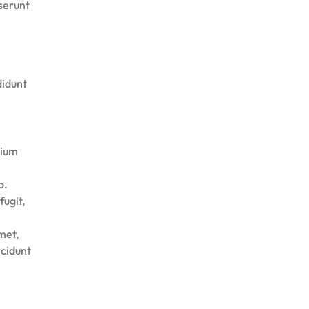
eserunt
didunt
tium
o.
fugit,
met,
ncidunt