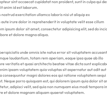
pteur sint occaecat cupidatat non proident, sunt in culpa qui d
it anim id est laborum.
 nostrud exercitation ullamco laboris nisi ut aliquip ex
 aute irure dolor in reprehenderit in voluptate velit esse cillum
m ipsum dolor sit amet, consectetur adipisicing elit, sed do inci
abore et dolore magna aliqua.
perspiciatis unde omnis iste natus error sit voluptatem accusan
mque laudantium, totam rem aperiam, eaque ipsa quae ab illo
re veritatis et quasi architecto beatae vitae dicta sunt explicab
nim ipsam voluptatem quia voluptas sit aspernatur aut odit aut 
ia consequuntur magni dolores eos qui ratione voluptatem sequi
nt. Neque porro quisquam est, qui dolorem ipsum quia dolor sit a
tetur, adipisci velit, sed quia non numquam eius modi tempora i
ore et dolore magnam aliquam quaerat voluptatem.