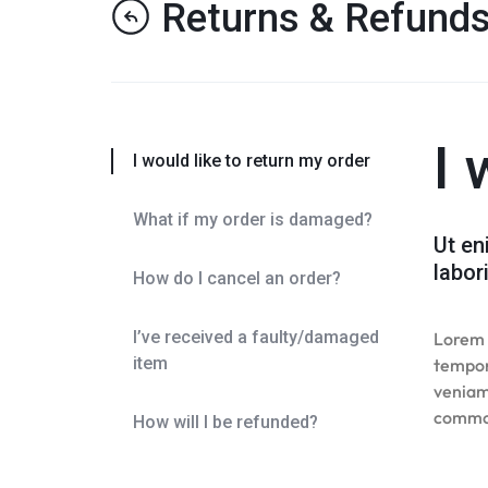
Returns & Refund
MOBIFRY
OFFICIAL
STORE
I 
I would like to return my order
What if my order is damaged?
Ut en
labor
How do I cancel an order?
I’ve received a faulty/damaged
Lorem i
item
tempor
veniam,
commo
How will I be refunded?