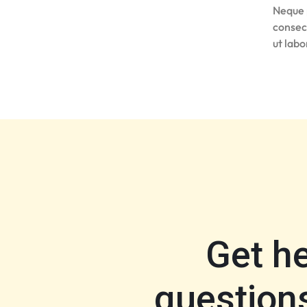
Neque 
consec
ut lab
Get h
questions