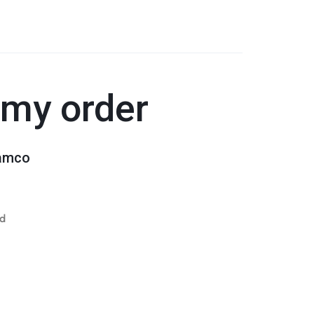
n my order
lamco
od