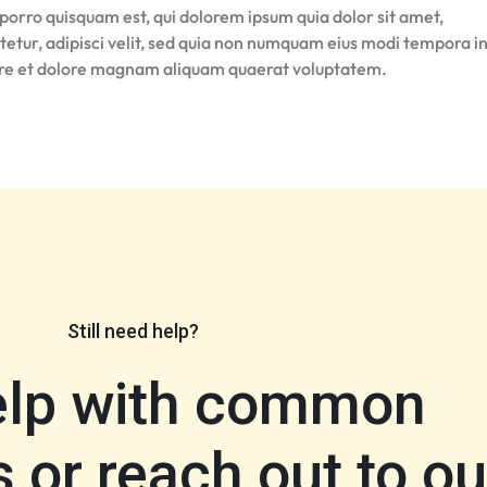
porro quisquam est, qui dolorem ipsum quia dolor sit amet,
tetur, adipisci velit, sed quia non numquam eius modi tempora i
ore et dolore magnam aliquam quaerat voluptatem.
Still need help?
elp with common
 or reach out to ou