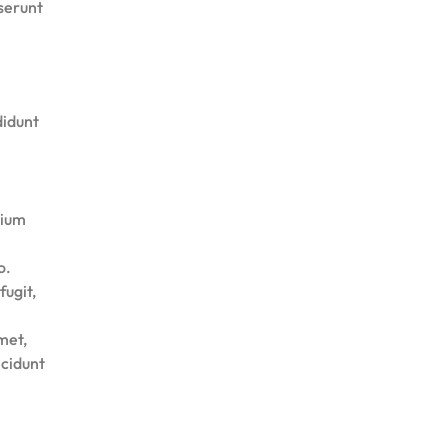
eserunt
didunt
tium
o.
fugit,
met,
ncidunt