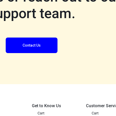
upport team.
Contact Us
Get to Know Us
Customer Servi
Cart
Cart