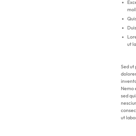
Exce
moll
Quis
Duis
Lore
ut l
Sed ut 
dolore
invento
Nemo e
sed qu
nesciu
consec
ut lab